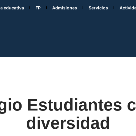
ta educativa
FP
Admisiones
Servicios
Activid
gio Estudiantes c
diversidad