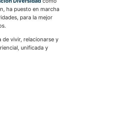
ción Diversidad
como
ón, ha puesto en marcha
idades, para la mejor
os.
a de
vivir, relacionarse y
riencial, unificada y