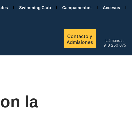
ades
Swimming Club
Campamentos
Accesos
Contacto y
Llámanos:
Admisiones
918 250 075
on la