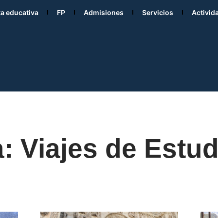
ta educativa
FP
Admisiones
Servicios
Activid
: Viajes de Estu