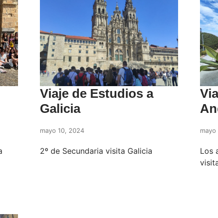
Viaje de Estudios a
Via
Galicia
An
mayo 10, 2024
mayo 
a
2º de Secundaria visita Galicia
Los 
visi