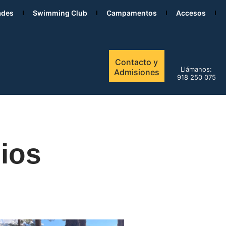
ades
Swimming Club
Campamentos
Accesos
Contacto y
Llámanos:
Admisiones
918 250 075
dios